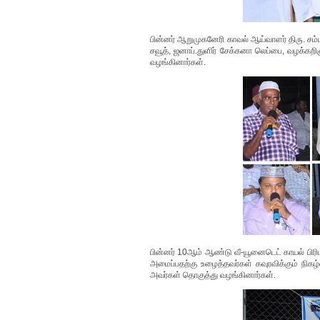
பின்னர் ஆறுமுகனேரி காவல் ஆய்வாளர் திரு. சம்பத்
சவூத், ஜனாப்.துளிர் சேக்கனா லெப்பை, வழக்கறி
வழங்கினார்கள்.
பின்னர் 10ஆம் ஆண்டு வீ-யூனைடெட் காயல் பிரிம
அமைப்பதற்கு உழைத்தவர்கள் கவுரவிக்கும் நிகழ
அவர்கள் தொகுத்து வழங்கினார்கள்.