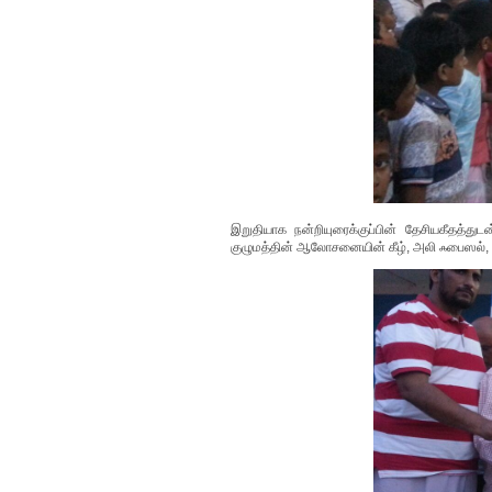
இறுதியாக நன்றியுரைக்குப்பின் தேசியகீதத்த
குழுமத்தின் ஆலோசனையின் கீழ், அலி ஃபைஸல், ஆசிர