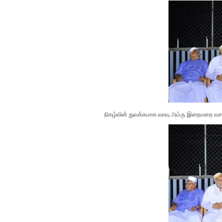
நிகழ்வின் துவக்கமாக வாவு அம்ரு இறைமறை வசனத