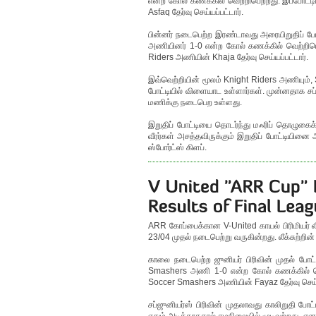
என்ற கோல் கணக்கில் வெற்றிபெற்றது. இப்போட்
Asfaq தேர்வு செய்யப்பட்டார்.
பின்னர் நடைபெற்ற இரண்டாவது அரையிறுதிப் போ
அணியினர் 1-0 என்ற கோல் கணக்கில் வெற்றிபெற
Riders அணியின் Khaja தேர்வு செய்யப்பட்டார்.
இவ்வெற்றியின் மூலம் Knight Riders அணியும
போட்டியில் விளையாட உள்ளார்கள். முன்னதாக ச
மணிக்கு நடைபெற உள்ளது.
இறுதிப் போட்டியை தொடர்ந்து மஃரிப் தொழுகைக்
வீரர்கள் அசத்தவிருக்கும் இறுதிப் போட்டியின
ஸ்போர்ட்ஸ் கிளப்.
ARR கோப்பைக்கான V-United காயல் பிரிமியர் லீக
23/04 முதல் நடைபெற்று வருகின்றது. லீக்சுற்றி
காலை நடைபெற்ற ஜுனியர் பிரிவின் முதல் போட
Smashers அணி 1-0 என்ற கோல் கணக்கில் வெற்
Soccer Smashers அணியின் Fayaz தேர்வு செய்ய
சப்ஜுனியர்ஸ் பிரிவின் முதலாவது காலிறுதி ப