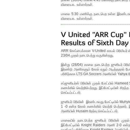
நாளை (30/04) மாலை 4:45 மணிக்கு நடைபெற உள
விளையாட உள்ளார்கள்.
மாலை 5:30 மணிக்கு நடைபெற உள்ள இரண்டாவது
விளையாட உள்ளார்கள்.
ARR கோப்பைக்கான V-United காயல் பிரிமியர் லீக
23/04 முதல் நடைபெற்று வருகின்றது.
இன்று (28/04) காலை நடைபெற்ற ஜுனியர் பிரிவ
இரண்டு அணிகளும் கோல் ஏதும் அடித்ததால் போட்
பரிசிற்காக LTS GA Soccers அணியின் Yahya தேர்
சப்ஜுனியர்ஸ் பிரிவின் முதல் போட்யில் Hame
கணக்கில் வெற்றிபெற்றது. இப்போட்டியின் சிறந
செய்யப்பட்டார்.
ஜுனியர் பிரிவின் இரண்டாவது போட்டியில் Muh
1 -0 என்ற கோல் கணக்கில் வெற்றி பெற்றனர். 
அணியின் Husaim தேர்வு செய்யப்பட்டார்.
மாலையில் நடைபெற்ற ஜுனியர் பிரிவின் முத
இப்போட்டியில் Knight Raiders அணி 2-0 என்
வழங்கும் பரிசிற்காக Knight Raiders அணியின் Ad