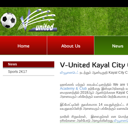
News
Sports 2K17
வீ-யூனைடெட்
நடத்தும் ஆண்டிறுதி Kayal City C
ஹாங்காங் மற்றும் காயல்பட்டினத்தில் We are
Academy & Club
தற்போது இன்ஷாஅல்லாஹ் வர
மைதானத்தில் 2018ஆம் ஆண்டுக்கான Kayal City
அனைவரும் பங்கேற்கும் வகையில் பிரத்யேகமாக நட
இப்போட்டியின் துவக்கமாக 14 வயதுக்குற்பட்ட ச
வயதுவரம்பின்றி அனைவரும் பங்கேற்கும் வகையில்
நகரின் சிறுவர்கள், இளைஞர்கள் என மொத்தம் 
ரசிகர்களை அன்போடு அழைக்கின்றது
வீ-யூனைடெ