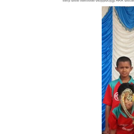
என்ற கோல் கணக்கில் வெற்றிபெற்று ARR கோப்ப