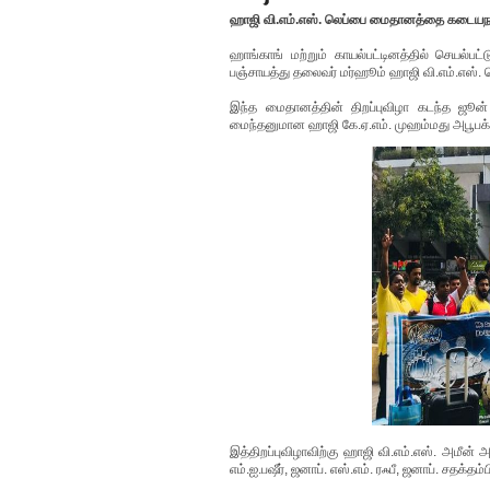
ஹாஜி வி.எம்.எஸ். லெப்பை மைதானத்தை கடையநல்ல
ஹாங்காங் மற்றும் காயல்பட்டினத்தில் செயல்பட்
பஞ்சாயத்து தலைவர் மர்ஹூம் ஹாஜி வி.எம்.எஸ். 
இந்த மைதானத்தின் திறப்புவிழா கடந்த ஜூன
மைந்தனுமான ஹாஜி கே.ஏ.எம். முஹம்மது அபூபக்க
இத்திறப்புவிழாவிற்கு ஹாஜி வி.எம்.எஸ். அமீன
எம்.ஐ.பஷீர், ஜனாப். எஸ்.எம். ரஃபீ, ஜனாப். சதக்தம