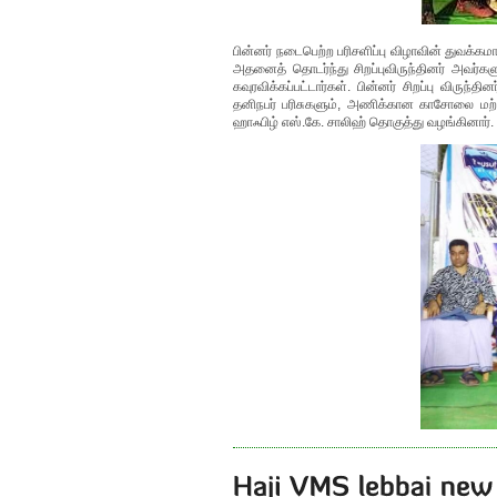
பின்னர் நடைபெற்ற பரிசளிப்பு விழாவின் துவக்
அதனைத் தொடர்ந்து சிறப்புவிருந்தினர் அவர்க
கவுரவிக்கப்பட்டார்கள். பின்னர் சிறப்பு விரு
தனிநபர் பரிசுகளும், அணிக்கான காசோலை மற்று
ஹாஃபிழ் எஸ்.கே. சாலிஹ் தொகுத்து வழங்கினார்.