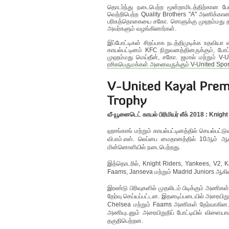
தொடர்ந்து நடைபெற்ற மூன்றாமிடத்திற்கான போட
வெற்றிபெற்ற Quality Brothers "A" அணிக்கான
பரிசுத்தொகையை சகோ. சொளுக்கு முஹம்மது தம
அவர்களும் வழங்கினார்கள்.
இப்போட்டிகள் சிறப்பாக நடத்திமுடிக்க உதவி
காயல்பட்டினம் KFC நிறுவனத்தினருக்கும், ப
முஹம்மது மெய்தீன், சகோ. ஜமால் மற்றும் V
ரசிகபெருமக்கள் அனைவருக்கும் V-United Spor
வீ-யூனைடெட் காயல் பிரிமியர் லீக் 2018 : Kn
ஹாங்காங் மற்றும் காயல்பட்டினத்தில் செயல்பட்
வி.எம்.எஸ். லெப்பை மைதானத்தில் 10ஆம் ஆண்
மின்னொளியில் நடைபெற்றது.
இத்தொடரில், Knight Riders, Yankees, V2, K
Faams, Janseva மற்றும் Madrid Juniors ஆகிய 
இரண்டு பிரிவுகளில் முதலிடம் பிடிக்கும் அணிகள
தேர்வு செய்யப்பட்டன. இதனடிப்படையில் அரையிறு
Chelsea மற்றும் Faams அணிகள் தேர்வாகின.
அணியுடனும் அரையிறுதிப் போட்டியில் விளையாட
தகுதிபெற்றன.