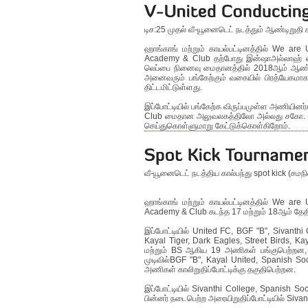
டிச:25 முதல் வீ-யூனைடெட் நடத்தும் ஆண்டிறுதி கா
ஹாங்காங் மற்றும் காயல்பட்டினத்தில் We are
Academy & Club தற்போது இன்ஷாஅல்லாஹ் வரு
லெப்பை நினைவு மைதானத்தில் 2018ஆம் ஆண்டுக்
அனைவரும் பங்கேற்கும் வகையில் பிரத்யேகமாக ந
திட்டமிட்டுள்ளது.
இப்போட்டியில் பங்கேற்க விருப்பமுள்ள அணியின
Club மைதான அலுவலகத்திலோ அல்லது சகோ. 
செய்துகொள்ளுமாறு கேட்டுக்கொள்கிறோம்.
வீ-யூனைடெட் நடத்திய கால்பந்து spot kick (சமந
ஹாங்காங் மற்றும் காயல்பட்டினத்தில் We are
Academy & Club கடந்த 17 மற்றும் 18ஆம் தேதி
இப்போட்டியில் United FC, BGF "B", Sivanthi 
Kayal Tiger, Dark Eagles, Street Birds, Ka
மற்றும் BS ஆகிய 19 அணிகள் பங்குபெற்றன, இந்த
முடிவில்BGF "B", Kayal United, Spanish Soc
அணிகள் காலிறுதிப்போட்டிக்கு தகுதிபெற்றன.
இப்போட்டியில் Sivanthi College, Spanish So
பின்னர் நடைபெற்ற அரையிறுதிப்போட்டியில் Sivan