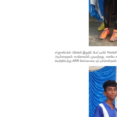
சப்ஜுனியர்ஸ் பிரிவின் இறுதிப் போட்டியில் Y
அடிக்காததால் சமநிலையில் முடிவுற்றது. எனவே
வெற்றிபெற்று ARR கோப்பையை தட்டிச்சென்றனர்