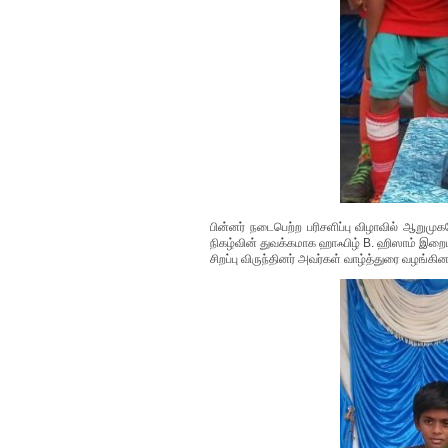
பின்னர் நடைபெற்ற பரிசளிப்பு விழாவில் ஆறுமுக
நிகழ்வின் துவக்கமாக ஹாஃபிழ் B. ஹிஸாம் இற
சிறப்பு விருந்தினர் அவர்கள் வாழ்த்துரை வழங்கின